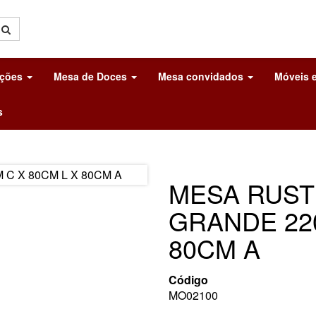
ações
Mesa de Doces
Mesa convidados
Móveis e
s
MESA RUST
GRANDE 220
80CM A
Código
MO02100