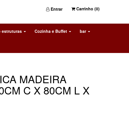
Carrinho (
0
)
Entrar
 estruturas
Cozinha e Buffet
bar
ICA MADEIRA
CM C X 80CM L X