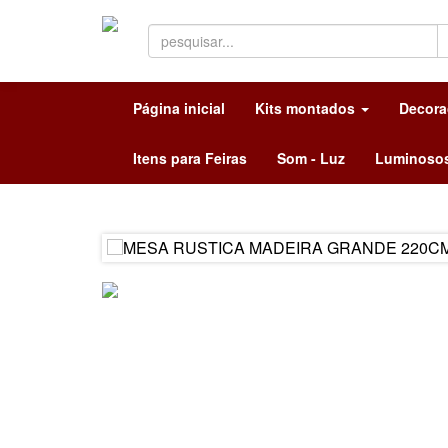
Página inicial
Kits montados
Decor
Itens para Feiras
Som - Luz
Luminoso