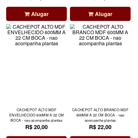
Alugar
Alugar
CACHEPOT ALTO MDF
CACHEPOT ALTO BRANCO MDF
ENVELHECIDO 600MM A 22 CM
600MM A 22 CM BOCA - nao
BOCA - nao acompanha plantas
acompanha plantas
R$ 20,00
R$ 22,00