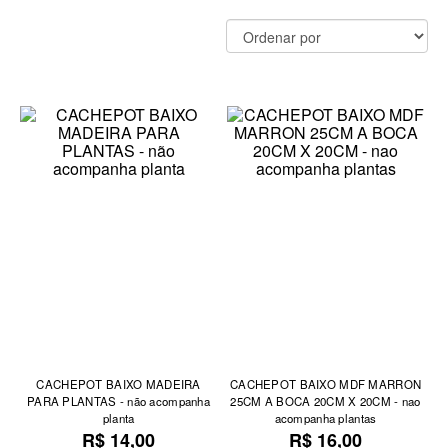
CACHEPOT BAIXO MADEIRA
CACHEPOT BAIXO MDF MARRON
PARA PLANTAS - não acompanha
25CM A BOCA 20CM X 20CM - nao
planta
acompanha plantas
R$ 14,00
R$ 16,00