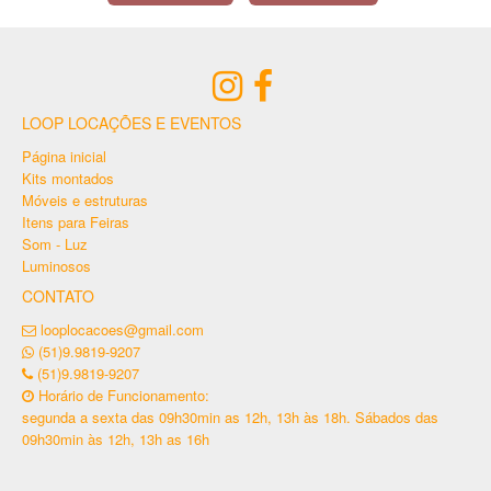
LOOP LOCAÇÕES E EVENTOS
Página inicial
Kits montados
Móveis e estruturas
Itens para Feiras
Som - Luz
Luminosos
CONTATO
looplocacoes@gmail.com
(51)9.9819-9207
(51)9.9819-9207
Horário de Funcionamento:
segunda a sexta das 09h30min as 12h, 13h às 18h. Sábados das
09h30min às 12h, 13h as 16h