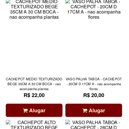
CACHEPOT MEDIO TEXTURIZADO
VASO PALHA TABOA - CACHEPOT
BEGE 35CM A 30 CM BOCA - nao
- 20CM D 17CM A - nao acompanha
acompanha plantas
flores
R$ 22,00
R$ 20,00
Alugar
Alugar