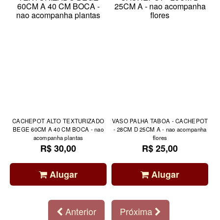
CACHEPOT ALTO TEXTURIZADO
VASO PALHA TABOA - CACHEPOT
BEGE 60CM A 40 CM BOCA - nao
- 28CM D 25CM A - nao acompanha
acompanha plantas
flores
R$ 30,00
R$ 25,00
Alugar
Alugar
Anterior
Próxima