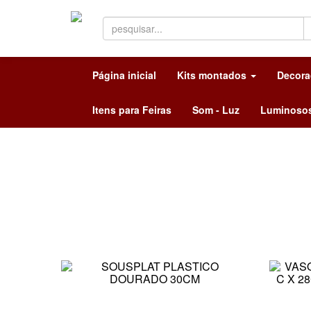
Página inicial
Kits montados
Decor
Itens para Feiras
Som - Luz
Luminoso